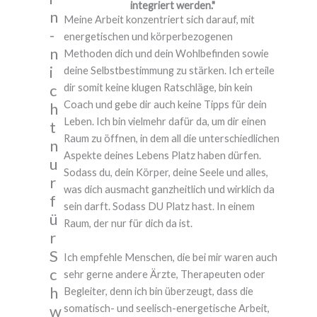
integriert werden."
n
Meine Arbeit konzentriert sich darauf, mit
-
energetischen und körperbezogenen
n
Methoden dich und dein Wohlbefinden sowie
i
deine Selbstbestimmung zu stärken. Ich erteile
c
dir somit keine klugen Ratschläge, bin kein
Coach und gebe dir auch keine Tipps für dein
h
Leben. Ich bin vielmehr dafür da, um dir einen
t
Raum zu öffnen, in dem all die unterschiedlichen
n
Aspekte deines Lebens Platz haben dürfen.
u
Sodass du, dein Körper, deine Seele und alles,
r
was dich ausmacht ganzheitlich und wirklich da
f
sein darft. Sodass DU Platz hast. In einem
ü
Raum, der nur für dich da ist.
r
S
Ich empfehle Menschen, die bei mir waren auch
c
sehr gerne andere Ärzte, Therapeuten oder
h
Begleiter, denn ich bin überzeugt, dass die
w
somatisch- und seelisch-energetische Arbeit,