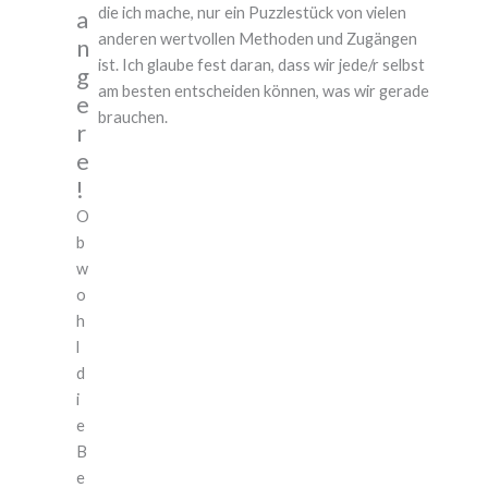
die ich mache, nur ein Puzzlestück von vielen
a
anderen wertvollen Methoden und Zugängen
n
ist. Ich glaube fest daran, dass wir jede/r selbst
g
am besten entscheiden können, was wir gerade
e
brauchen.
r
e
!
O
b
w
o
h
l
d
i
e
B
e