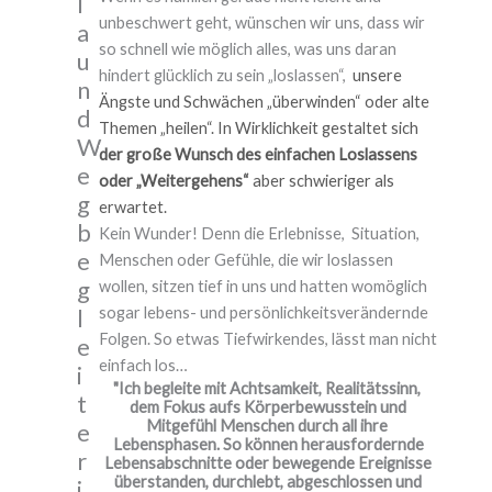
l
unbeschwert geht, wünschen wir uns, dass wir
a
so schnell wie möglich alles, was uns daran
u
hindert glücklich zu sein „loslassen“,
unsere
n
Ängste und Schwächen „überwinden“
oder alte
d
Themen „heilen“.
In Wirklichkeit gestaltet sich
W
der große Wunsch des einfachen Loslassens
e
oder „Weitergehens“
aber schwieriger als
g
erwartet.
b
Kein Wunder! Denn die Erlebnisse, Situation,
e
Menschen oder Gefühle, die wir loslassen
g
wollen, sitzen tief in uns und hatten womöglich
l
sogar lebens- und persönlichkeitsverändernde
Folgen. So etwas Tiefwirkendes, lässt man nicht
e
einfach los…
i
"Ich begleite mit Achtsamkeit, Realitätssinn,
t
dem Fokus aufs Körperbewusstein und
Mitgefühl Menschen durch all ihre
e
Lebensphasen. So können herausfordernde
r
Lebensabschnitte oder bewegende Ereignisse
überstanden, durchlebt, abgeschlossen und
i